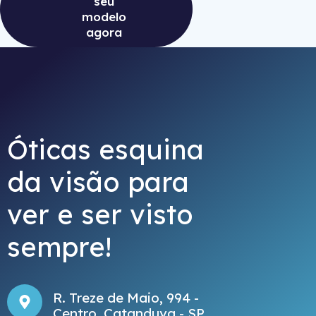
seu
modelo
agora
Óticas esquina
da visão para
ver e ser visto
sempre!
R. Treze de Maio, 994 -
Centro, Catanduva - SP,